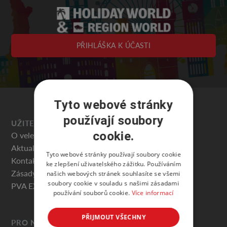
PŘIHLÁŠKA K ÚČASTI
Tyto webové stránky
používají soubory
UŽITEČNÉ
cookie.
O veletrhu
Aktuality
Tyto webové stránky používají soubory cookie
Kontakty
ke zlepšení uživatelského zážitku. Používáním
Zásady ochrany osobních údajů
našich webových stránek souhlasíte se všemi
soubory cookie v souladu s našimi zásadami
PVA EXPO PRAHA
používání souborů cookie.
Více informací
PŘIJMOUT VŠECHNY
PRO NÁVŠTĚVNÍKY