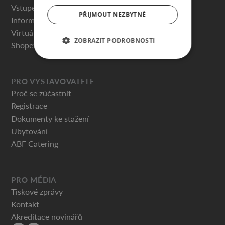
Vstupenky
PŘIJMOUT NEZBYTNÉ
Informace pro návštěvníky
Virtuální prohlídky
ZOBRAZIT PODROBNOSTI
Shopex.cz
PRO VYSTAVOVATELE
Proč se zúčastnit
Registrace
Dokumenty ke stažení
Ubytování
ABF Catering
PRO MÉDIA
Tiskové zprávy
Kontakt
Akreditace novinářů