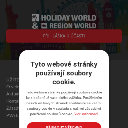
PŘIHLÁŠKA K ÚČASTI
Tyto webové stránky
používají soubory
UŽITEČNÉ
cookie.
O veletrhu
Tyto webové stránky používají soubory cookie
Aktuality
ke zlepšení uživatelského zážitku. Používáním
Kontakty
našich webových stránek souhlasíte se všemi
Zásady ochrany osobních údajů
soubory cookie v souladu s našimi zásadami
používání souborů cookie.
Více informací
PVA EXPO PRAHA
PŘIJMOUT VŠECHNY