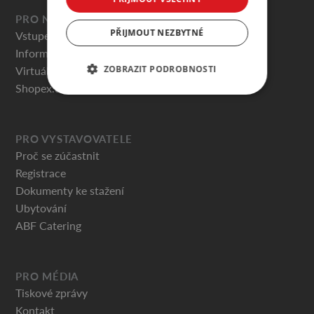
PRO NÁVŠTĚVNÍKY
PŘIJMOUT NEZBYTNÉ
Vstupenky
Informace pro návštěvníky
ZOBRAZIT PODROBNOSTI
Virtuální prohlídky
Shopex.cz
PRO VYSTAVOVATELE
Proč se zúčastnit
Registrace
Dokumenty ke stažení
Ubytování
ABF Catering
PRO MÉDIA
Tiskové zprávy
Kontakt