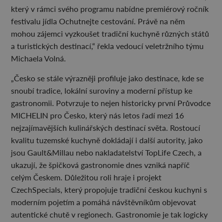
který v rámci svého programu nabídne premiérový ročník
festivalu jídla Ochutnejte cestování. Právě na něm
mohou zájemci vyzkoušet tradiční kuchyně různých států
a turistických destinací,“ řekla vedoucí veletržního týmu
Michaela Volná.
„Česko se stále výrazněji profiluje jako destinace, kde se
snoubí tradice, lokální suroviny a moderní přístup ke
gastronomii. Potvrzuje to nejen historicky první Průvodce
MICHELIN pro Česko, který nás letos řadí mezi 16
nejzajímavějších kulinářských destinací světa. Rostoucí
kvalitu tuzemské kuchyně dokládají i další autority, jako
jsou Gault&Millau nebo nakladatelství TopLife Czech, a
ukazují, že špičková gastronomie dnes vzniká napříč
celým Českem. Důležitou roli hraje i projekt
CzechSpecials, který propojuje tradiční českou kuchyni s
moderním pojetím a pomáhá návštěvníkům objevovat
autentické chutě v regionech. Gastronomie je tak logicky