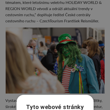
tématem, které letošnímu veletrhu HOLIDAY WORLD &
REGION WORLD vévodí a odráží aktuální trendy v
cestovním ruchu,“ doplňuje ředitel České centrály
cestovního ruchu – CzechTourism František Reismüller.
Vystavovatelé nabídnou návštěvníkům turistické zážitky,
Tyto webové stránky
široké portfolio produktů cestovních kanceláří a agentur,