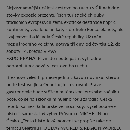
Nejvýznamnější událost cestovního ruchu v ČR nabídne
stovky expozic prezentujících turistické chlouby
tradičních evropských zemí, exotické destinace napříč
kontinenty, vzdálené unikáty z druhého konce planety, ale
i zajímavosti a lákadla České republiky. Již ročník
mezinárodního veletrhu potrvá tři dny, od čtvrtka 12. do
soboty 14. března v PVA
EXPO PRAHA. První den bude patřit výhradně
odborníkům z odvětví cestovního ruchu.
Březnový veletrh přinese jednu lákavou novinku, kterou
bude festival jídla Ochutnejte cestování. Právě
gastronomie bude stěžejním tématem letošního ročníku
poté, co se na sklonku minulého roku zařadila Česká
republika mezi kulinářské velmoci, když vyšel poprvé v
historii samostatný výběr Průvodce MICHELIN pro
Česko. „Tento historický moment se propíše také do
tématu veletrhu HOLIDAY WORLD & REGION WORLD,