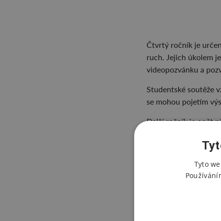
Čtvrtý ročník je urče
ruch. Jejich úkolem j
videopozvánku a pozva
Studentské soutěže vž
se mohou pojetím výs
Další ročník je opět 
UNESCO
. Prezentac
Tyt
„stage ACK ČR a AČCK
Tyto we
Zájemci ze škol se mo
Používání
Informační leták ke s
Link pro přihlášení
Z