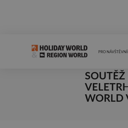
PRO NÁVŠTĚVNÍ
2.9.2025
ZPROPAG
SOUTĚŽ 
VELETR
WORLD 