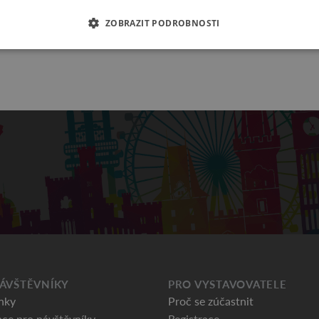
 soutěže od ACK ČR a UNESCO pro rok 2025 – Zpropaguj své m
ZOBRAZIT PODROBNOSTI
ÁVŠTĚVNÍKY
PRO VYSTAVOVATELE
nky
Proč se zúčastnit
ce pro návštěvníky
Registrace