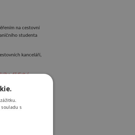
měřením na cestovní
raničního studenta
estovních kanceláří,
kého dědictví
rogramu v hale 3, na
kie.
zážitku.
 souladu s