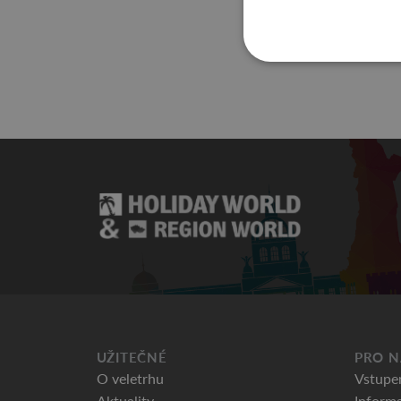
Výsledky studentské
UŽITEČNÉ
PRO N
O veletrhu
Vstupe
Aktuality
Informa