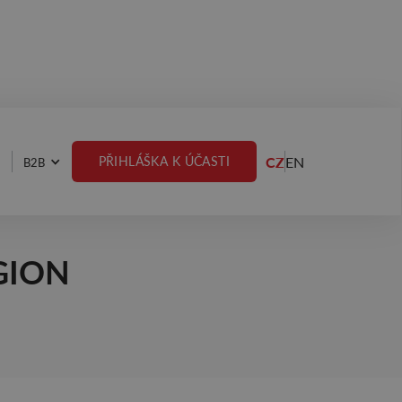
CZ
EN
PŘIHLÁŠKA K ÚČASTI
B2B
NTSKÁ
GION