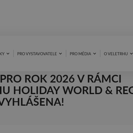
KY
PRO VYSTAVOVATELE
PRO MÉDIA
O VELETRHU
UJ SVÉ MĚSTO! – STUDE
PRO ROK 2026 V RÁMCI
HU HOLIDAY WORLD & RE
VYHLÁŠENA!