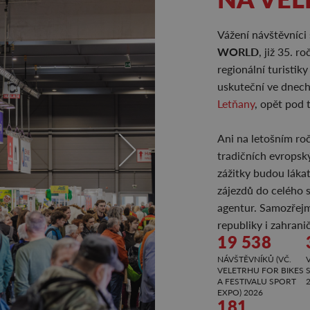
Vážení návštěvníci
WORLD
, již 35. 
regionální turis
uskuteční ve dnec
Letňany
, opět pod 
Ani na letošním ro
tradičních evropský
zážitky budou láka
zájezdů do celého 
agentur. Samozřej
republiky i zahrani
19 538
NÁVŠTĚVNÍKŮ (VČ.
VELETRHU FOR BIKES
A FESTIVALU SPORT
EXPO) 2026
181