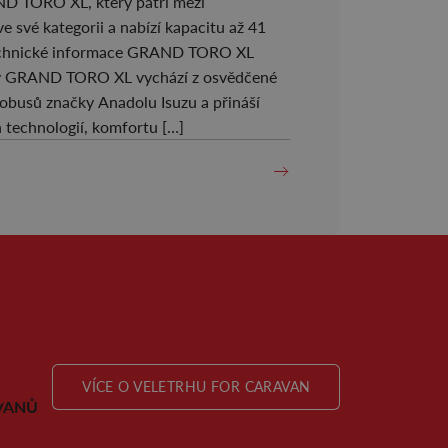
D TORO XL, který patří mezi
ve své kategorii a nabízí kapacitu až 41
 Technické informace GRAND TORO XL
vý GRAND TORO XL vychází z osvědčené
busů značky Anadolu Isuzu a přináší
technologií, komfortu […]
VÍCE O VELETRHU FOR CARAVAN
VANŮ