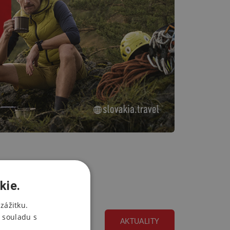
kie.
zážitku.
 souladu s
AKTUALITY