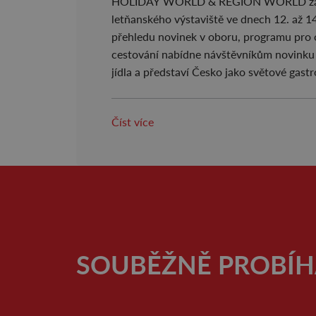
HOLIDAY WORLD & REGION WORLD zap
letňanského výstaviště ve dnech 12. až 1
přehledu novinek v oboru, programu pro 
cestování nabídne návštěvníkům novinku 
jídla a představí Česko jako světové gast
Číst více
SOUBĚŽNĚ PROBÍH