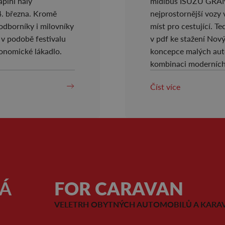
lní haly
midibus ISUZU GRAN
4. března. Kromě
nejprostornější vozy 
odborníky i milovníky
míst pro cestující.
v podobě festivalu
v pdf ke stažení No
ronomické lákadlo.
koncepce malých auto
kombinaci moderních 
Číst více
Á
FOR CARAVAN
VELETRH OBYTNÝCH AUTOMOBILŮ A KARA