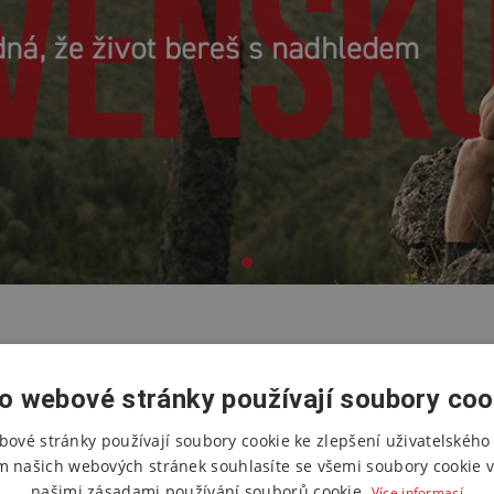
o webové stránky používají soubory coo
bové stránky používají soubory cookie ke zlepšení uživatelského 
HO
m našich webových stránek souhlasíte se všemi soubory cookie v
našimi zásadami používání souborů cookie.
Více informací