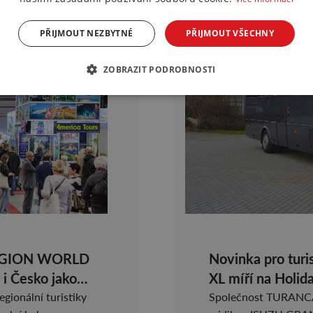
PŘIJMOUT NEZBYTNÉ
PŘIJMOUT VŠECHNY
ZOBRAZIT PODROBNOSTI
EGION WORLD
Novinka pro tu
i Česko jako
XL míří na Holi
gionální turistiky
Společnost TURANCAR