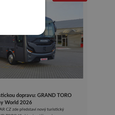
ristickou dopravu: GRAND TORO
day World 2026
 CZ zde představí nový turistický