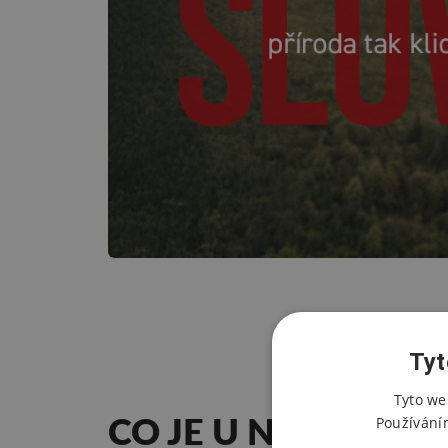
Tyt
Tyto we
CO JE U NÁS
NOVÉ
Používání